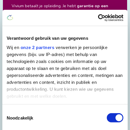
Vivium betaalt je opleiding. Je hebt
garantie op een
baan, geen studieschuld
en zit nergens aan vast.
Werken en leren op MBO en HBO niveau.
Join the team
Verantwoord gebruik van uw gegevens
#teamvivium
Wij en
onze 2 partners
verwerken je persoonlijke
gegevens (bijv. uw IP-adres) met behulp van
technologieën zoals cookies om informatie op uw
apparaat op te slaan en te gebruiken met als doel
Aanmelden
gepersonaliseerde advertenties en content, metingen aan
advertenties en content, inzicht in publiek en
productontwikkeling. U kunt kiezen wie uw gegevens
Vivium Zorggroep
gebruikt en met welke doelen.
lerenenwerken@vivium.nl
035 692 4039
Als u het toestaat, willen we ook graag:
Toestemmingsselectie
Noodzakelijk
Informatie verzamelen over uw geografische
locatie, die tot een paar meter nauwkeurig kan zijn
Toon op kaart