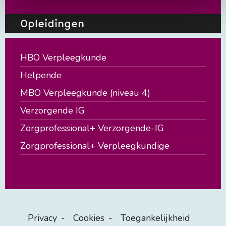
of je toestemming intrekken. Dit heeft geen gevolg voor
Opleidingen
het rechtmatig gebruik van cookies voorafgaand aan
deze intrekking. Lees hier meer over onze
cookieverklaring
HBO Verpleegkunde
Helpende
MBO Verpleegkunde (niveau 4)
Verzorgende IG
Zorgprofessional+ Verzorgende-IG
Zorgprofessional+ Verpleegkundige
Privacy
Cookies
Toegankelijkheid