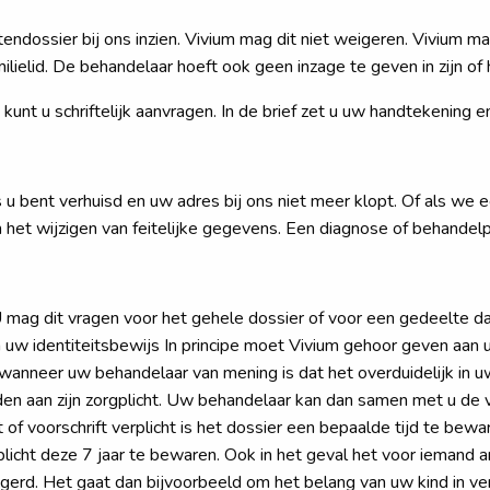
dossier bij ons inzien. Vivium mag dit niet weigeren. Vivium m
milielid. De behandelaar hoeft ook geen inzage te geven in zijn o
unt u schriftelijk aanvragen. In de brief zet u uw handtekening e
 u bent verhuisd en uw adres bij ons niet meer klopt. Of als w
t wijzigen van feitelijke gegevens. Een diagnose of behandelpla
g dit vragen voor het gehele dossier of voor een gedeelte daarva
 uw identiteitsbewijs In principe moet Vivium gehoor geven aan 
ke wanneer uw behandelaar van mening is dat het overduidelijk in 
en aan zijn zorgplicht. Uw behandelaar kan dan samen met u de
f voorschrift verplicht is het dossier een bepaalde tijd te bewa
plicht deze 7 jaar te bewaren. Ook in het geval het voor iemand
gerd. Het gaat dan bijvoorbeeld om het belang van uw kind in ve