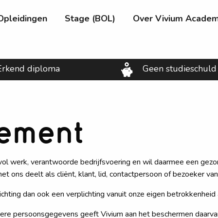
Opleidingen
Stage (BOL)
Over Vivium Acade
Erkend diploma
Geen studieschuld
tement
vol werk, verantwoorde bedrijfsvoering en wil daarmee een gezond
ons deelt als cliënt, klant, lid, contactpersoon of bezoeker va
hting dan ook een verplichting vanuit onze eigen betrokkenheid a
ere persoonsgegevens geeft Vivium aan het beschermen daarvan e